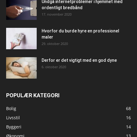
Undgå internetproblemer i hjemmet med
ordentligt bredbånd
17. november 2020
Hvorfor du burde hyre en professionel
maler
29. oktober 2020
Derfor er det vigtigt med en god dyne
6. oktober 2020
POPULÆR KATEGORI
Bolig
68
Livsstil
16
Byggeri
14
Økonomi
13