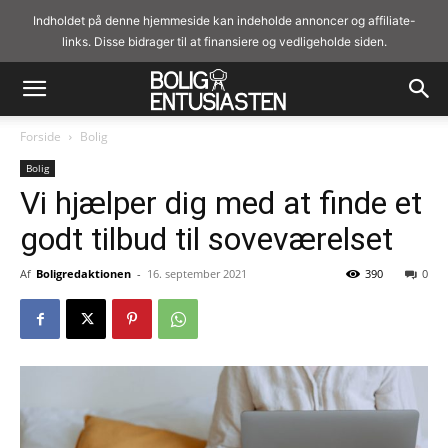
Indholdet på denne hjemmeside kan indeholde annoncer og affiliate-
links. Disse bidrager til at finansiere og vedligeholde siden.
Forside
Bolig
Bolig
Vi hjælper dig med at finde et
godt tilbud til soveværelset
Af
Boligredaktionen
-
16. september 2021
390
0