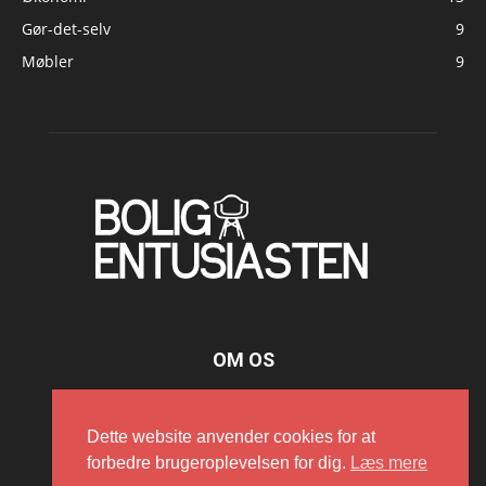
Gør-det-selv
9
Møbler
9
OM OS
Dette website anvender cookies for at
FØLG OS
forbedre brugeroplevelsen for dig.
Læs mere