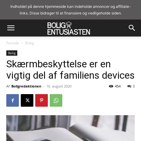
Indholdet på denne hjemmeside kan indeholde annoncer og affiliate-
links. Disse bidrager til at finansiere og vedligeholde siden.
Forside
Bolig
Bolig
Skærmbeskyttelse er en
vigtig del af familiens devices
Af
Boligredaktionen
-
16. august 2020
454
0