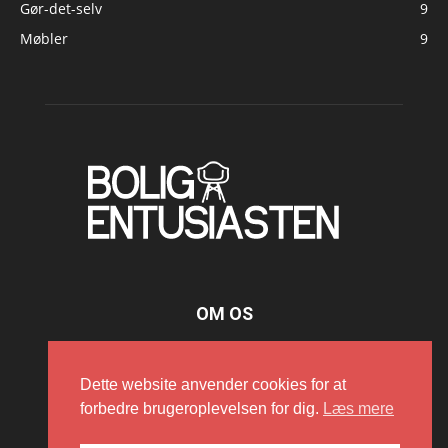
Gør-det-selv
9
Møbler
9
OM OS
Dette website anvender cookies for at
FØLG OS
forbedre brugeroplevelsen for dig.
Læs mere