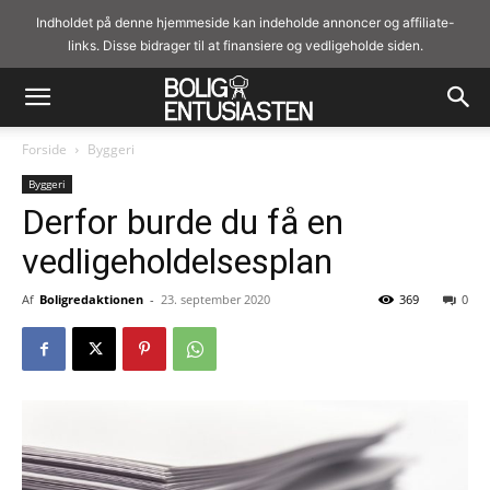
Indholdet på denne hjemmeside kan indeholde annoncer og affiliate-
links. Disse bidrager til at finansiere og vedligeholde siden.
Forside
Byggeri
Byggeri
Derfor burde du få en
vedligeholdelsesplan
Af
Boligredaktionen
-
23. september 2020
369
0