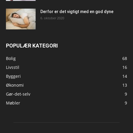
Derfor er det vigtigt med en god dyne
6. oktober 2020
POPULÆR KATEGORI
Bolig
68
Livsstil
16
Byggeri
14
Økonomi
13
Gør-det-selv
9
Møbler
9