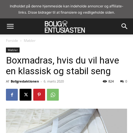
Indholdet på denne hjemmeside kan indeholde annoncer og affiliate-
links. Disse bidrager til at finansiere og vedligeholde siden.
Forside
Møbler
Møbler
Boxmadras, hvis du vil have
en klassisk og stabil seng
Af
Boligredaktionen
-
6. marts 2020
824
0