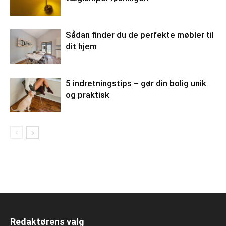
Sådan finder du de perfekte møbler til
dit hjem
5 indretningstips – gør din bolig unik
og praktisk
Redaktørens valg