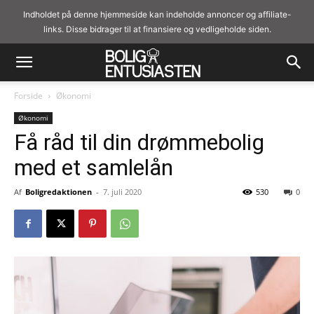
Indholdet på denne hjemmeside kan indeholde annoncer og affiliate-
links. Disse bidrager til at finansiere og vedligeholde siden.
Forside
Økonomi
Økonomi
Få råd til din drømmebolig
med et samlelån
Af
Boligredaktionen
-
7. juli 2020
530
0